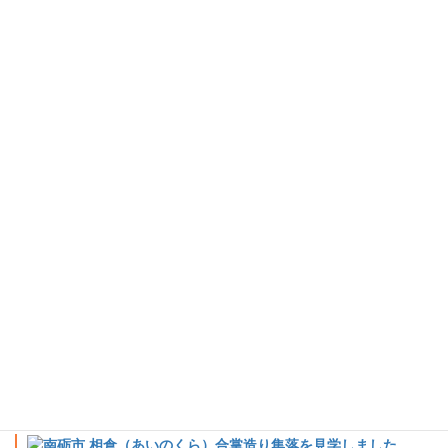
役割とは何かを論議すべき。
ＯＥＣＤの評価では、拡大生産者責任のルールが、容器の軽量
化（ＰＥＴボトルが軽くなるなど）に大きな効果をもたらした一
方、
環境配慮設計につながらなかった（容器をごみになりにくい
素材に変更するなど）とされている、との報告には、少々驚きま
した。
単に、費用負担を付け替えるだけでは不十分であり、容リ
法の趣旨に関する
本質的な議論が必要である
、との指摘は、２Ｒ
に向けての取り組みを着実に確実に進めていかなければならない
ことを痛感させられました。
また、廃棄物処理の費用に関して「誰が」「いくら」負担して
いるのか？の情報を共有できていないという現状を乗り越えてい
くために、全自治体での
「廃棄物会計」の導入が不可欠
であるこ
とをあらためて確認しました。自治体ごとの状況がばらばらで単
純比較できない廃棄物処理費用。勧奨のみで義務化されなかった
ため、宙に浮いたままになっている「廃棄物会計」導入を強力に
推進することが必要になると思いました。