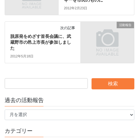
2012年2月23日
活動報告
次の記事
脱原発をめざす首長会議に、武
蔵野市の邑上市長が参加しまし
た
2012年5月18日
過去の活動報告
過
去
の
活
カテゴリー
動