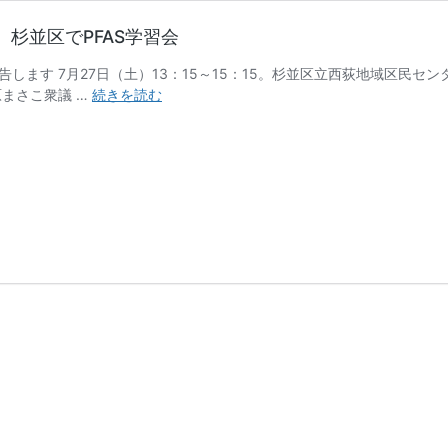
）杉並区でPFAS学習会
ます 7月27日（土）13：15～15：15。杉並区立西荻地域区民セン
武
まさこ衆議 …
続きを読む
蔵
野
市
の
PFAS
の
取
り
組
み
～
そ
の
２
7
月