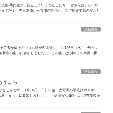
と技術 共に生き、自立していくわたしたち 皆さんは、小・中
りますか？ 男女別修から共修の世代へ。学習指導要領の変わり
活動報告
補予定者が勢ぞろい（右端が西園寺） 1月26日（水）中野サン
1年新春の集いに参加しました。 この集いは例年この時期に開
活動報告
あうまち
がなごみます 1月16日（日）午後、大野田小学校けやきホー
ちあうまち」に参加しました。 延藤安弘先生は、現在愛知産