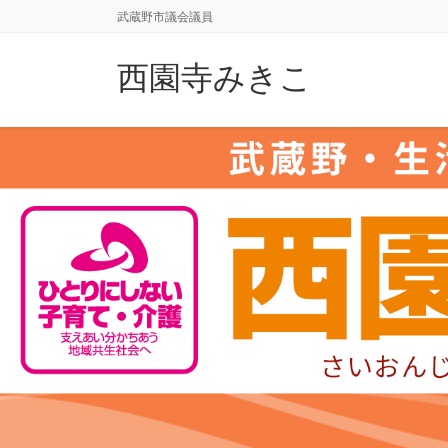
コ
ナ
武蔵野市議会議員
ン
ビ
テ
ゲ
西園寺みきこ
ン
ー
ツ
シ
に
ョ
移
ン
動
に
移
動