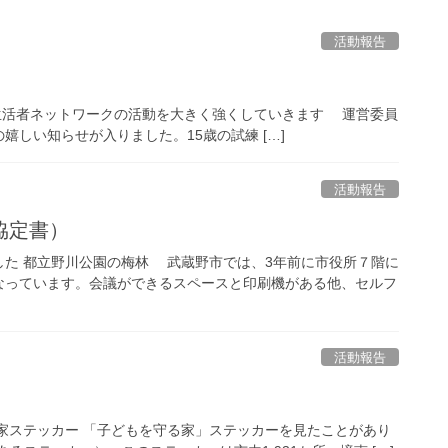
活動報告
 Health 生活者ネットワークの活動を大きく強くしていきます 運営委員
しい知らせが入りました。15歳の試練 […]
活動報告
協定書）
た 都立野川公園の梅林 武蔵野市では、3年前に市役所７階に
なっています。会議ができるスペースと印刷機がある他、セルフ
活動報告
家ステッカー 「子どもを守る家」ステッカーを見たことがあり