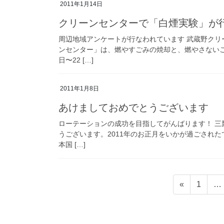
2011年1月14日
クリーンセンターで「白煙実験」が
周辺地域アンケートが行なわれています 武蔵野ク
ンセンター」は、燃やすごみの焼却と、燃やさないご
日〜22 […]
2011年1月8日
あけましておめでとうございます
ローテーションの成功を目指してがんばります！ 三
うございます。2011年のお正月をいかが過ごされた
本国 […]
投
ペ
«
1
…
稿
ー
ジ
の