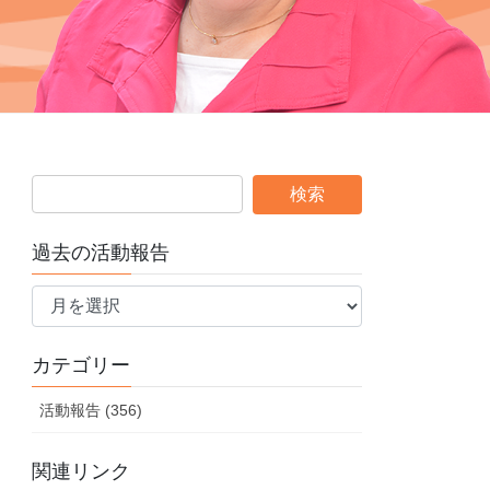
過去の活動報告
過
去
の
カテゴリー
活
動
活動報告 (356)
報
告
関連リンク