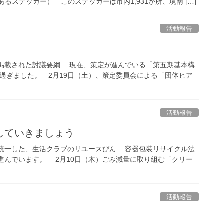
ステッカー） このステッカーは市内1,931か所、境南 […]
活動報告
に掲載された討議要綱 現在、策定が進んでいる「第五期基本構
過ぎました。 2月19日（土）、策定委員会による「団体ヒア
活動報告
していきましょう
を統一した、生活クラブのリユースびん 容器包装リサイクル法
進んでいます。 2月10日（木）ごみ減量に取り組む「クリー
活動報告