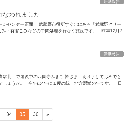
活動報告
行なわれました
リーンセンター正面 武蔵野市役所すぐ北にある「武蔵野クリー
み・有害ごみなどの中間処理を行なう施設です。 昨年12月2
活動報告
鷹駅北口で遊説中の西園寺みきこ 皆さま あけましておめでと
でしょうか。 ○今年は4年に１度の統一地方選挙の年です。 日
ペ
ペ
ペ
34
35
36
»
ー
ー
ー
ジ
ジ
ジ