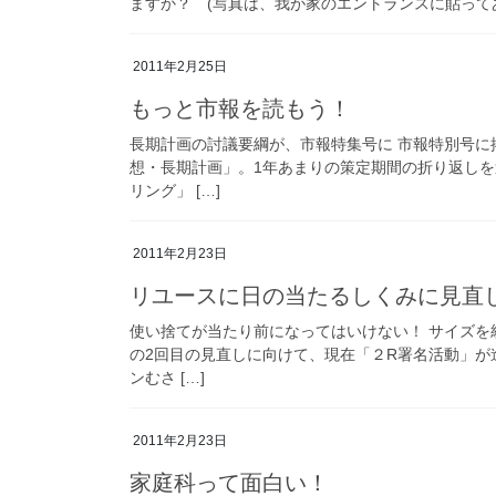
ますか？ (写真は、我が家のエントランスに貼ってある
2011年2月25日
もっと市報を読もう！
長期計画の討議要綱が、市報特集号に 市報特別号
想・長期計画」。1年あまりの策定期間の折り返しを
リング」 […]
2011年2月23日
リユースに日の当たるしくみに見直
使い捨てが当たり前になってはいけない！ サイズ
の2回目の見直しに向けて、現在「２R署名活動」が
ンむさ […]
2011年2月23日
家庭科って面白い！